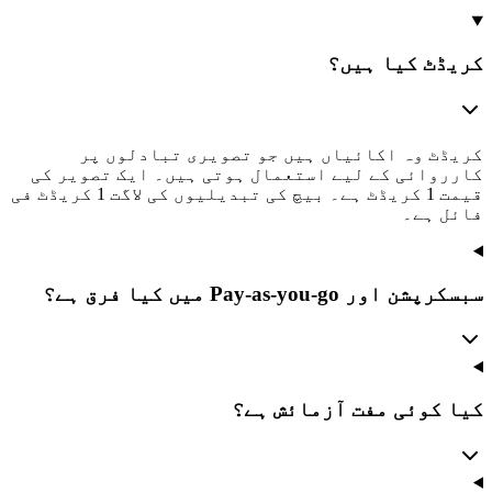
کریڈٹ کیا ہیں؟
کریڈٹ وہ اکائیاں ہیں جو تصویری تبادلوں پر
کارروائی کے لیے استعمال ہوتی ہیں۔ ایک تصویر کی
قیمت 1 کریڈٹ ہے۔ بیچ کی تبدیلیوں کی لاگت 1 کریڈٹ فی
فائل ہے۔
سبسکرپشن اور Pay-as-you-go میں کیا فرق ہے؟
کیا کوئی مفت آزمائش ہے؟