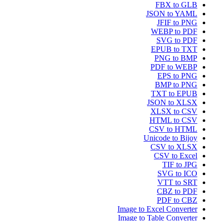
FBX to GLB
JSON to YAML
JFIF to PNG
WEBP to PDF
SVG to PDF
EPUB to TXT
PNG to BMP
PDF to WEBP
EPS to PNG
BMP to PNG
TXT to EPUB
JSON to XLSX
XLSX to CSV
HTML to CSV
CSV to HTML
Unicode to Bijoy
CSV to XLSX
CSV to Excel
TIF to JPG
SVG to ICO
VTT to SRT
CBZ to PDF
PDF to CBZ
Image to Excel Converter
Image to Table Converter