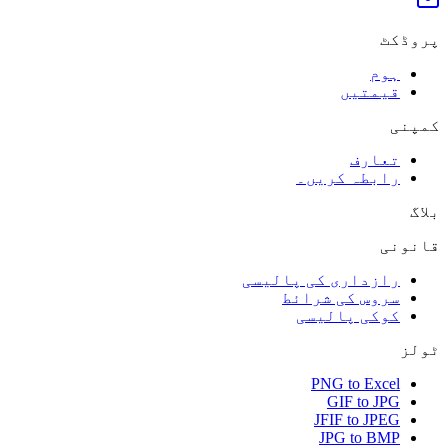
پروڈکٹ
ہوم
قیمتیں
کمپنی
تعارف
رابطہ کریں۔
بلاگ
قانونی
رازداری کی پالیسی
سروس کی شرائط
کوکی پالیسی
ٹولز
PNG to Excel
GIF to JPG
JFIF to JPEG
JPG to BMP