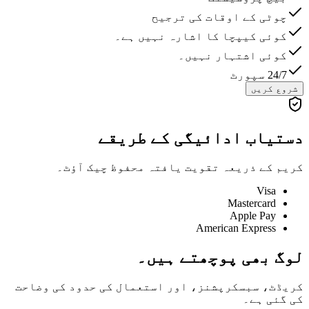
چوٹی کے اوقات کی ترجیح
کوئی کیپچا کا اشارہ نہیں ہے۔
کوئی اشتہار نہیں۔
24/7 سپورٹ
شروع کریں
دستیاب ادائیگی کے طریقے
کریم کے ذریعہ تقویت یافتہ محفوظ چیک آؤٹ۔
Visa
Mastercard
Apple Pay
American Express
لوگ بھی پوچھتے ہیں۔
کریڈٹ، سبسکرپشنز، اور استعمال کی حدود کی وضاحت
کی گئی ہے۔