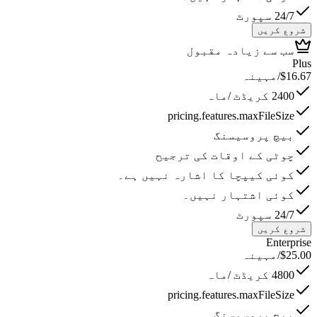
24/7 سپورٹ
شروع کریں
سب سے زیادہ مقبول
Plus
16.67
$
/مہینہ
2400 کریڈٹ /ماہ
pricing.features.maxFileSize
بیچ پروسیسنگ
چوٹی کے اوقات کی ترجیح
کوئی کیپچا کا اشارہ نہیں ہے۔
کوئی اشتہار نہیں۔
24/7 سپورٹ
شروع کریں
Enterprise
25.00
$
/مہینہ
4800 کریڈٹ /ماہ
pricing.features.maxFileSize
بیچ پروسیسنگ