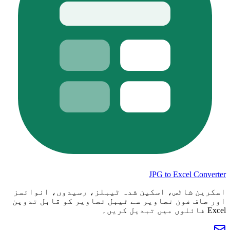
JPG to Excel Converter
اسکرین شاٹس، اسکین شدہ ٹیبلز، رسیدوں، انوائسز
اور صاف فون تصاویر سے ٹیبل تصاویر کو قابل تدوین
Excel فائلوں میں تبدیل کریں۔