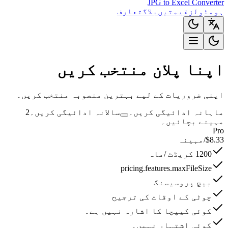
JPG to Excel Converter
ہوم
ٹولز
قیمتیں
بلاگ
تعارف
اپنا پلان منتخب کریں
اپنی ضروریات کے لیے بہترین منصوبہ منتخب کریں۔
ماہانہ ادائیگی کریں۔
سالانہ ادائیگی کریں۔
2
مہینے بچائیں۔
Pro
8.33
$
/مہینہ
1200 کریڈٹ /ماہ
pricing.features.maxFileSize
بیچ پروسیسنگ
چوٹی کے اوقات کی ترجیح
کوئی کیپچا کا اشارہ نہیں ہے۔
کوئی اشتہار نہیں۔