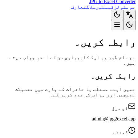
JPG to Excel Converter
ہوم
ٹولز
قیمتیں
بلاگ
تعارف
رابطہ کریں۔
ہم عام طور پر ایک کاروباری دن کے اندر جواب دیتے
ہیں۔
رابطہ کریں۔
ہمیں اپنے مسئلے یا تاثرات کے بارے میں تفصیلات
بھیجیں اور ہم آپ کی مدد کریں گے۔
ای میل
admin@jpg2excel.app
گھنٹے