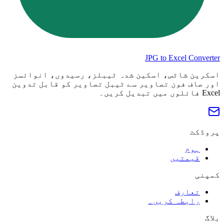
JPG to Excel Converter
اسکرین شاٹس، اسکین شدہ ٹیبلز، رسیدوں، انوائسز
اور صاف فون تصاویر سے ٹیبل تصاویر کو قابل تدوین
Excel فائلوں میں تبدیل کریں۔
پروڈکٹ
ہوم
قیمتیں
کمپنی
تعارف
رابطہ کریں۔
بلاگ