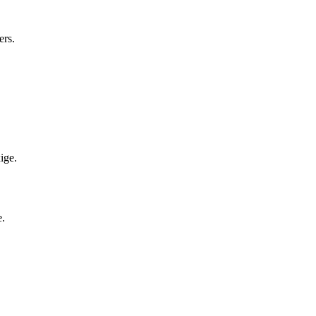
ers.
ige.
e.