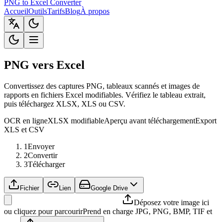
PNG to Excel Converter
Accueil
Outils
Tarifs
Blog
À propos
PNG vers Excel
Convertissez des captures PNG, tableaux scannés et images de
rapports en fichiers Excel modifiables. Vérifiez le tableau extrait,
puis téléchargez XLSX, XLS ou CSV.
OCR en ligne
XLSX modifiable
Aperçu avant téléchargement
Export
XLS et CSV
1
Envoyer
2
Convertir
3
Télécharger
Fichier
Lien
Google Drive
Déposez votre image ici
ou cliquez pour parcourir
Prend en charge JPG, PNG, BMP, TIF et