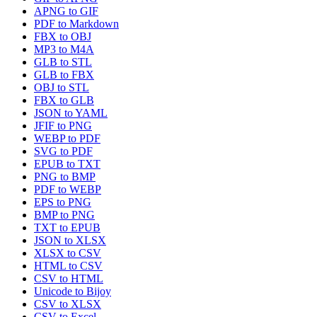
APNG to GIF
PDF to Markdown
FBX to OBJ
MP3 to M4A
GLB to STL
GLB to FBX
OBJ to STL
FBX to GLB
JSON to YAML
JFIF to PNG
WEBP to PDF
SVG to PDF
EPUB to TXT
PNG to BMP
PDF to WEBP
EPS to PNG
BMP to PNG
TXT to EPUB
JSON to XLSX
XLSX to CSV
HTML to CSV
CSV to HTML
Unicode to Bijoy
CSV to XLSX
CSV to Excel